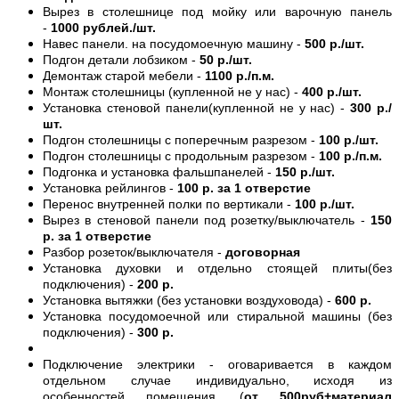
Вырез в столешнице под мойку или варочную панель
-
1000 рублей./шт.
Навес панели. на посудомоечную машину -
500 р./шт.
Подгон детали лобзиком -
50 р./шт.
Демонтаж старой мебели -
1100 р./п.м.
Монтаж столешницы (купленной не у нас) -
400 р./шт.
Установка стеновой панели(купленной не у нас) -
300 р./
шт.
Подгон столешницы с поперечным разрезом -
100 р./шт.
Подгон столешницы с продольным разрезом -
100 р./п.м.
Подгонка и установка фальшпанелей -
150 р./шт.
Установка рейлингов -
100 р. за 1 отверстие
Перенос внутренней полки по вертикали -
100 р./шт.
Вырез в стеновой панели под розетку/выключатель -
150
р. за 1 отверстие
Разбор розеток/выключателя -
договорная
Установка духовки и отдельно стоящей плиты(без
подключения) -
200 р.
Установка вытяжки (без установки воздуховода) -
600 р.
Установка посудомоечной или стиральной машины (без
подключения) -
300 р.
Подключение электрики - оговаривается в каждом
отдельном случае индивидуально, исходя из
особенностей помещения. (
от 500руб+материал