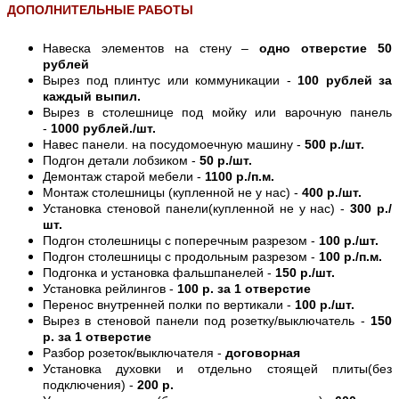
ДОПОЛНИТЕЛЬНЫЕ РАБОТЫ
Навеска элементов на стену –
одно отверстие 50
рублей
Вырез под плинтус или коммуникации -
100 рублей за
каждый выпил.
Вырез в столешнице под мойку или варочную панель
-
1000 рублей./шт.
Навес панели. на посудомоечную машину -
500 р./шт.
Подгон детали лобзиком -
50 р./шт.
Демонтаж старой мебели -
1100 р./п.м.
Монтаж столешницы (купленной не у нас) -
400 р./шт.
Установка стеновой панели(купленной не у нас) -
300 р./
шт.
Подгон столешницы с поперечным разрезом -
100 р./шт.
Подгон столешницы с продольным разрезом -
100 р./п.м.
Подгонка и установка фальшпанелей -
150 р./шт.
Установка рейлингов -
100 р. за 1 отверстие
Перенос внутренней полки по вертикали -
100 р./шт.
Вырез в стеновой панели под розетку/выключатель -
150
р. за 1 отверстие
Разбор розеток/выключателя -
договорная
Установка духовки и отдельно стоящей плиты(без
подключения) -
200 р.