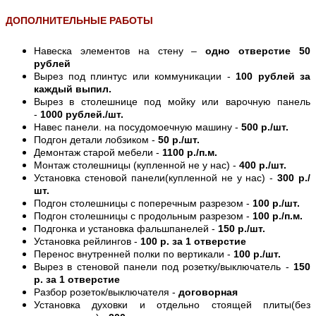
ДОПОЛНИТЕЛЬНЫЕ РАБОТЫ
Навеска элементов на стену –
одно отверстие 50
рублей
Вырез под плинтус или коммуникации -
100 рублей за
каждый выпил.
Вырез в столешнице под мойку или варочную панель
-
1000 рублей./шт.
Навес панели. на посудомоечную машину -
500 р./шт.
Подгон детали лобзиком -
50 р./шт.
Демонтаж старой мебели -
1100 р./п.м.
Монтаж столешницы (купленной не у нас) -
400 р./шт.
Установка стеновой панели(купленной не у нас) -
300 р./
шт.
Подгон столешницы с поперечным разрезом -
100 р./шт.
Подгон столешницы с продольным разрезом -
100 р./п.м.
Подгонка и установка фальшпанелей -
150 р./шт.
Установка рейлингов -
100 р. за 1 отверстие
Перенос внутренней полки по вертикали -
100 р./шт.
Вырез в стеновой панели под розетку/выключатель -
150
р. за 1 отверстие
Разбор розеток/выключателя -
договорная
Установка духовки и отдельно стоящей плиты(без