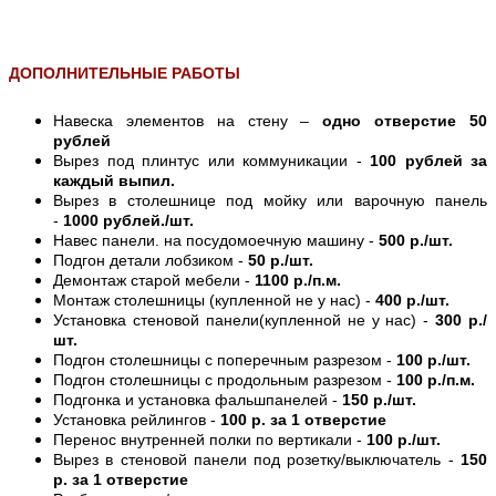
ДОПОЛНИТЕЛЬНЫЕ РАБОТЫ
Навеска элементов на стену –
одно отверстие 50
рублей
Вырез под плинтус или коммуникации -
100 рублей за
каждый выпил.
Вырез в столешнице под мойку или варочную панель
-
1000 рублей./шт.
Навес панели. на посудомоечную машину -
500 р./шт.
Подгон детали лобзиком -
50 р./шт.
Демонтаж старой мебели -
1100 р./п.м.
Монтаж столешницы (купленной не у нас) -
400 р./шт.
Установка стеновой панели(купленной не у нас) -
300 р./
шт.
Подгон столешницы с поперечным разрезом -
100 р./шт.
Подгон столешницы с продольным разрезом -
100 р./п.м.
Подгонка и установка фальшпанелей -
150 р./шт.
Установка рейлингов -
100 р. за 1 отверстие
Перенос внутренней полки по вертикали -
100 р./шт.
Вырез в стеновой панели под розетку/выключатель -
150
р. за 1 отверстие