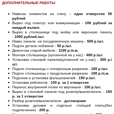
ДОПОЛНИТЕЛЬНЫЕ РАБОТЫ
Навеска элементов на стену –
одно отверстие 50
рублей
Вырез под плинтус или коммуникации -
100 рублей за
каждый выпил.
Вырез в столешнице под мойку или варочную панель
-
1000 рублей./шт.
Навес панели. на посудомоечную машину -
500 р./шт.
Подгон детали лобзиком -
50 р./шт.
Демонтаж старой мебели -
1100 р./п.м.
Монтаж столешницы (купленной не у нас) -
400 р./шт.
Установка стеновой панели(купленной не у нас) -
300 р./
шт.
Подгон столешницы с поперечным разрезом -
100 р./шт.
Подгон столешницы с продольным разрезом -
100 р./п.м.
Подгонка и установка фальшпанелей -
150 р./шт.
Установка рейлингов -
100 р. за 1 отверстие
Перенос внутренней полки по вертикали -
100 р./шт.
Вырез в стеновой панели под розетку/выключатель -
150
р. за 1 отверстие
Разбор розеток/выключателя -
договорная
Установка духовки и отдельно стоящей плиты(без
подключения) -
200 р.