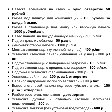
Навеска элементов на стену –
одно отверстие 50
рублей
Вырез под плинтус или коммуникации -
100 рублей за
каждый выпил.
Вырез в столешнице под мойку или варочную панель
-
1000 рублей./шт.
Навес панели. на посудомоечную машину -
500 р./шт.
Подгон детали лобзиком -
50 р./шт.
Демонтаж старой мебели -
1100 р./п.м.
Монтаж столешницы (купленной не у нас) -
400 р./шт.
Установка стеновой панели(купленной не у нас) -
300 р./
шт.
Подгон столешницы с поперечным разрезом -
100 р./шт.
Подгон столешницы с продольным разрезом -
100 р./п.м.
Подгонка и установка фальшпанелей -
150 р./шт.
Установка рейлингов -
100 р. за 1 отверстие
Перенос внутренней полки по вертикали -
100 р./шт.
Вырез в стеновой панели под розетку/выключатель -
150
р. за 1 отверстие
Разбор розеток/выключателя -
договорная
Установка духовки и отдельно стоящей плиты(без
подключения) -
200 р.
Установка вытяжки (без установки воздуховода) -
600 р.