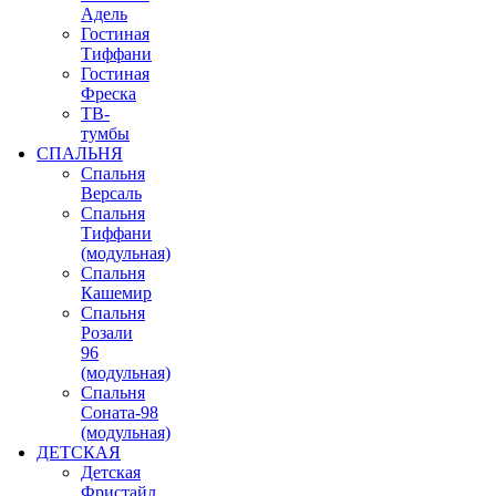
Адель
Гостиная
Тиффани
Гостиная
Фреска
ТВ-
тумбы
СПАЛЬНЯ
Спальня
Версаль
Спальня
Тиффани
(модульная)
Спальня
Кашемир
Спальня
Розали
96
(модульная)
Спальня
Соната-98
(модульная)
ДЕТСКАЯ
Детская
Фристайл