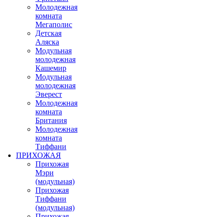
Молодежная
комната
Мегаполис
Детская
Аляска
Модульная
молодежная
Кашемир
Модульная
молодежная
Эверест
Молодежная
комната
Британия
Молодежная
комната
Тиффани
ПРИХОЖАЯ
Прихожая
Мэри
(модульная)
Прихожая
Тиффани
(модульная)
Прихожая