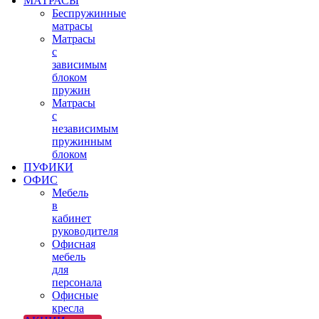
МАТРАСЫ
Беспружинные
матрасы
Матрасы
с
зависимым
блоком
пружин
Матрасы
с
независимым
пружинным
блоком
ПУФИКИ
ОФИС
Мебель
в
кабинет
руководителя
Офисная
мебель
для
персонала
Офисные
кресла