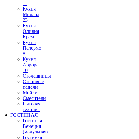
11
Кухня
Милана
23
Кухня
Оливия
Крем
Кухня
Палермо
8
Кухня
Аврора
10
Столешницы
Стеновые
панели
Мойки
Смесители
Бытовая
техника
ГОСТИНАЯ
Гостиная
Венеция
(модульная)
Гостиная