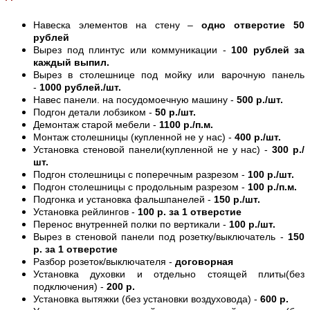
Навеска элементов на стену –
одно отверстие 50
рублей
Вырез под плинтус или коммуникации -
100 рублей за
каждый выпил.
Вырез в столешнице под мойку или варочную панель
-
1000 рублей./шт.
Навес панели. на посудомоечную машину -
500 р./шт.
Подгон детали лобзиком -
50 р./шт.
Демонтаж старой мебели -
1100 р./п.м.
Монтаж столешницы (купленной не у нас) -
400 р./шт.
Установка стеновой панели(купленной не у нас) -
300 р./
шт.
Подгон столешницы с поперечным разрезом -
100 р./шт.
Подгон столешницы с продольным разрезом -
100 р./п.м.
Подгонка и установка фальшпанелей -
150 р./шт.
Установка рейлингов -
100 р. за 1 отверстие
Перенос внутренней полки по вертикали -
100 р./шт.
Вырез в стеновой панели под розетку/выключатель -
150
р. за 1 отверстие
Разбор розеток/выключателя -
договорная
Установка духовки и отдельно стоящей плиты(без
подключения) -
200 р.
Установка вытяжки (без установки воздуховода) -
600 р.