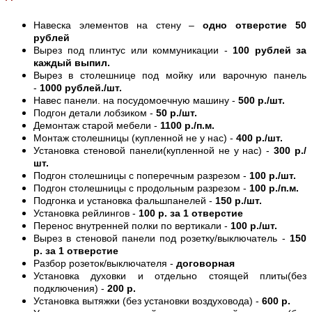
Навеска элементов на стену –
одно отверстие 50
рублей
Вырез под плинтус или коммуникации -
100 рублей за
каждый выпил.
Вырез в столешнице под мойку или варочную панель
-
1000 рублей./шт.
Навес панели. на посудомоечную машину -
500 р./шт.
Подгон детали лобзиком -
50 р./шт.
Демонтаж старой мебели -
1100 р./п.м.
Монтаж столешницы (купленной не у нас) -
400 р./шт.
Установка стеновой панели(купленной не у нас) -
300 р./
шт.
Подгон столешницы с поперечным разрезом -
100 р./шт.
Подгон столешницы с продольным разрезом -
100 р./п.м.
Подгонка и установка фальшпанелей -
150 р./шт.
Установка рейлингов -
100 р. за 1 отверстие
Перенос внутренней полки по вертикали -
100 р./шт.
Вырез в стеновой панели под розетку/выключатель -
150
р. за 1 отверстие
Разбор розеток/выключателя -
договорная
Установка духовки и отдельно стоящей плиты(без
подключения) -
200 р.
Установка вытяжки (без установки воздуховода) -
600 р.