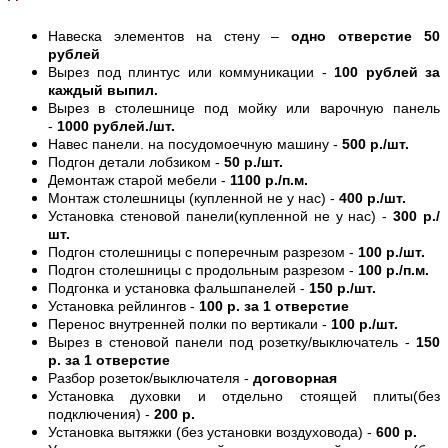
Навеска элементов на стену –
одно отверстие 50
рублей
Вырез под плинтус или коммуникации -
100 рублей за
каждый выпил.
Вырез в столешнице под мойку или варочную панель
-
1000 рублей./шт.
Навес панели. на посудомоечную машину -
500 р./шт.
Подгон детали лобзиком -
50 р./шт.
Демонтаж старой мебели -
1100 р./п.м.
Монтаж столешницы (купленной не у нас) -
400 р./шт.
Установка стеновой панели(купленной не у нас) -
300 р./
шт.
Подгон столешницы с поперечным разрезом -
100 р./шт.
Подгон столешницы с продольным разрезом -
100 р./п.м.
Подгонка и установка фальшпанелей -
150 р./шт.
Установка рейлингов -
100 р. за 1 отверстие
Перенос внутренней полки по вертикали -
100 р./шт.
Вырез в стеновой панели под розетку/выключатель -
150
р. за 1 отверстие
Разбор розеток/выключателя -
договорная
Установка духовки и отдельно стоящей плиты(без
подключения) -
200 р.
Установка вытяжки (без установки воздуховода) -
600 р.