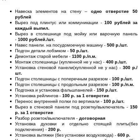
Навеска элементов на стену –
одно отверстие 50
рублей
Вырез под плинтус или коммуникации -
100 рублей за
каждый выпил.
Вырез в столешнице под мойку или варочную панель
-
1000 рублей./шт.
Навес панели. на посудомоечную машину -
500 р./шт.
Подгон детали лобзиком -
50 р./шт.
Демонтаж старой мебели -
1100 р./п.м.
Монтаж столешницы (купленной не у нас) -
400 р./шт.
Установка стеновой панели(купленной не у нас) -
300 р./
шт.
Подгон столешницы с поперечным разрезом -
100 р./шт.
Подгон столешницы с продольным разрезом -
100 р./п.м.
Подгонка и установка фальшпанелей -
150 р./шт.
Установка рейлингов -
100 р. за 1 отверстие
Перенос внутренней полки по вертикали -
100 р./шт.
Вырез в стеновой панели под розетку/выключатель -
150
р. за 1 отверстие
Разбор розеток/выключателя -
договорная
Установка духовки и отдельно стоящей плиты(без
подключения) -
200 р.
Установка вытяжки (без установки воздуховода) -
600 р.