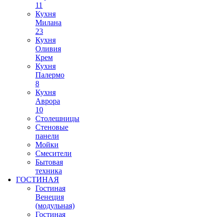
11
Кухня
Милана
23
Кухня
Оливия
Крем
Кухня
Палермо
8
Кухня
Аврора
10
Столешницы
Стеновые
панели
Мойки
Смесители
Бытовая
техника
ГОСТИНАЯ
Гостиная
Венеция
(модульная)
Гостиная