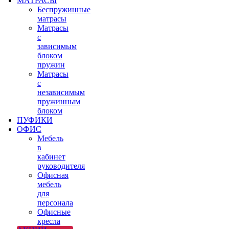
МАТРАСЫ
Беспружинные
матрасы
Матрасы
с
зависимым
блоком
пружин
Матрасы
с
независимым
пружинным
блоком
ПУФИКИ
ОФИС
Мебель
в
кабинет
руководителя
Офисная
мебель
для
персонала
Офисные
кресла