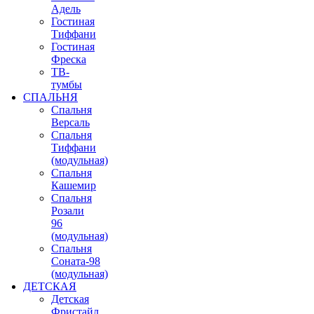
Адель
Гостиная
Тиффани
Гостиная
Фреска
ТВ-
тумбы
СПАЛЬНЯ
Спальня
Версаль
Спальня
Тиффани
(модульная)
Спальня
Кашемир
Спальня
Розали
96
(модульная)
Спальня
Соната-98
(модульная)
ДЕТСКАЯ
Детская
Фристайл