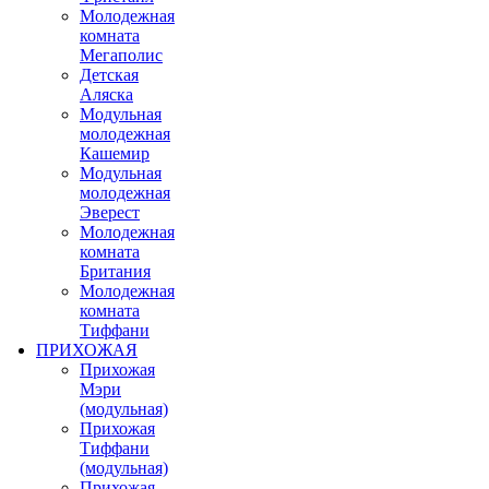
Молодежная
комната
Мегаполис
Детская
Аляска
Модульная
молодежная
Кашемир
Модульная
молодежная
Эверест
Молодежная
комната
Британия
Молодежная
комната
Тиффани
ПРИХОЖАЯ
Прихожая
Мэри
(модульная)
Прихожая
Тиффани
(модульная)
Прихожая