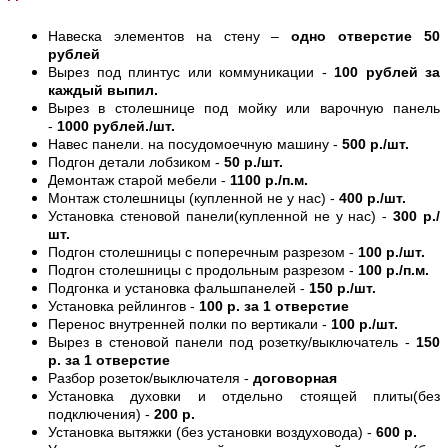
Навеска элементов на стену –
одно отверстие 50
рублей
Вырез под плинтус или коммуникации -
100 рублей за
каждый выпил.
Вырез в столешнице под мойку или варочную панель
-
1000 рублей./шт.
Навес панели. на посудомоечную машину -
500 р./шт.
Подгон детали лобзиком -
50 р./шт.
Демонтаж старой мебели -
1100 р./п.м.
Монтаж столешницы (купленной не у нас) -
400 р./шт.
Установка стеновой панели(купленной не у нас) -
300 р./
шт.
Подгон столешницы с поперечным разрезом -
100 р./шт.
Подгон столешницы с продольным разрезом -
100 р./п.м.
Подгонка и установка фальшпанелей -
150 р./шт.
Установка рейлингов -
100 р. за 1 отверстие
Перенос внутренней полки по вертикали -
100 р./шт.
Вырез в стеновой панели под розетку/выключатель -
150
р. за 1 отверстие
Разбор розеток/выключателя -
договорная
Установка духовки и отдельно стоящей плиты(без
подключения) -
200 р.
Установка вытяжки (без установки воздуховода) -
600 р.