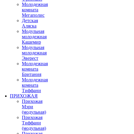
Молодежная
комната
Мегаполис
Детская
Аляска
Модульная
молодежная
Кашемир
Модульная
молодежная
Эверест
Молодежная
комната
Британия
Молодежная
комната
Тиффани
ПРИХОЖАЯ
Прихожая
Мэри
(модульная)
Прихожая
Тиффани
(модульная)
Прихожая