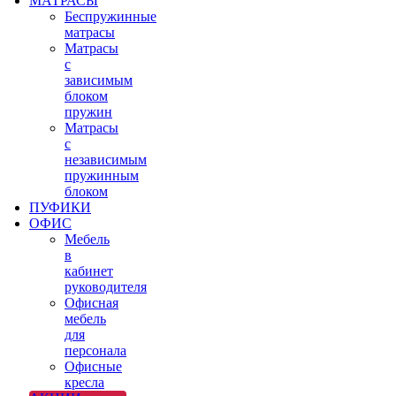
МАТРАСЫ
Беспружинные
матрасы
Матрасы
с
зависимым
блоком
пружин
Матрасы
с
независимым
пружинным
блоком
ПУФИКИ
ОФИС
Мебель
в
кабинет
руководителя
Офисная
мебель
для
персонала
Офисные
кресла