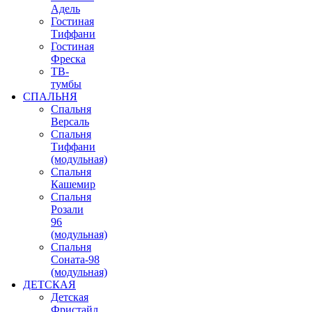
Адель
Гостиная
Тиффани
Гостиная
Фреска
ТВ-
тумбы
СПАЛЬНЯ
Спальня
Версаль
Спальня
Тиффани
(модульная)
Спальня
Кашемир
Спальня
Розали
96
(модульная)
Спальня
Соната-98
(модульная)
ДЕТСКАЯ
Детская
Фристайл