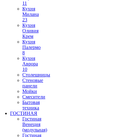
11
Кухня
Милана
23
Кухня
Оливия
Крем
Кухня
Палермо
8
Кухня
Аврора
10
Столешницы
Стеновые
панели
Мойки
Смесители
Бытовая
техника
ГОСТИНАЯ
Гостиная
Венеция
(модульная)
Гостиная