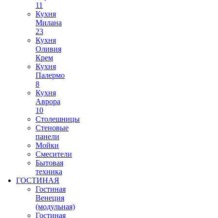
11
Кухня
Милана
23
Кухня
Оливия
Крем
Кухня
Палермо
8
Кухня
Аврора
10
Столешницы
Стеновые
панели
Мойки
Смесители
Бытовая
техника
ГОСТИНАЯ
Гостиная
Венеция
(модульная)
Гостиная