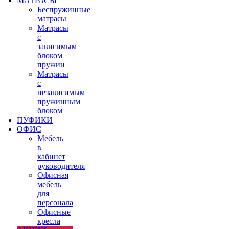
МАТРАСЫ
Беспружинные
матрасы
Матрасы
с
зависимым
блоком
пружин
Матрасы
с
независимым
пружинным
блоком
ПУФИКИ
ОФИС
Мебель
в
кабинет
руководителя
Офисная
мебель
для
персонала
Офисные
кресла