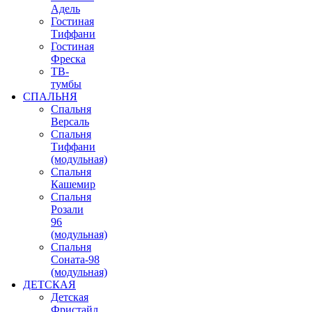
Адель
Гостиная
Тиффани
Гостиная
Фреска
ТВ-
тумбы
СПАЛЬНЯ
Спальня
Версаль
Спальня
Тиффани
(модульная)
Спальня
Кашемир
Спальня
Розали
96
(модульная)
Спальня
Соната-98
(модульная)
ДЕТСКАЯ
Детская
Фристайл