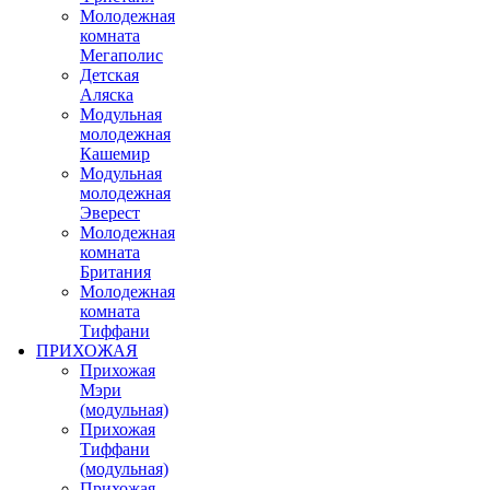
Молодежная
комната
Мегаполис
Детская
Аляска
Модульная
молодежная
Кашемир
Модульная
молодежная
Эверест
Молодежная
комната
Британия
Молодежная
комната
Тиффани
ПРИХОЖАЯ
Прихожая
Мэри
(модульная)
Прихожая
Тиффани
(модульная)
Прихожая