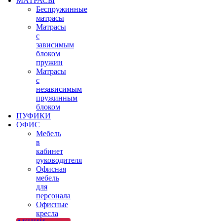
МАТРАСЫ
Беспружинные
матрасы
Матрасы
с
зависимым
блоком
пружин
Матрасы
с
независимым
пружинным
блоком
ПУФИКИ
ОФИС
Мебель
в
кабинет
руководителя
Офисная
мебель
для
персонала
Офисные
кресла