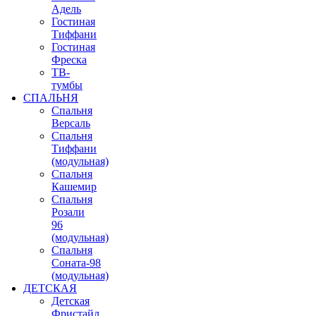
Адель
Гостиная
Тиффани
Гостиная
Фреска
ТВ-
тумбы
СПАЛЬНЯ
Спальня
Версаль
Спальня
Тиффани
(модульная)
Спальня
Кашемир
Спальня
Розали
96
(модульная)
Спальня
Соната-98
(модульная)
ДЕТСКАЯ
Детская
Фристайл