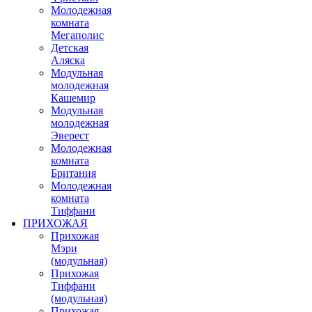
Молодежная
комната
Мегаполис
Детская
Аляска
Модульная
молодежная
Кашемир
Модульная
молодежная
Эверест
Молодежная
комната
Британия
Молодежная
комната
Тиффани
ПРИХОЖАЯ
Прихожая
Мэри
(модульная)
Прихожая
Тиффани
(модульная)
Прихожая