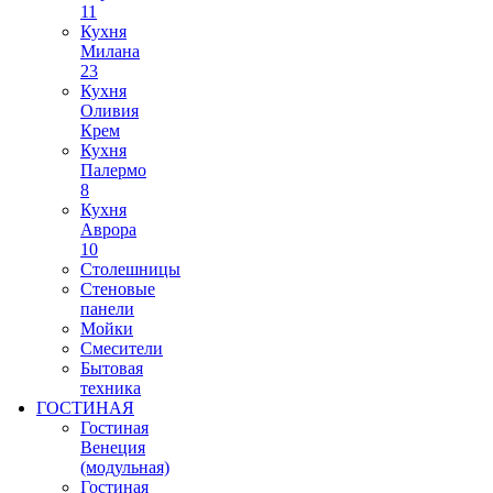
11
Кухня
Милана
23
Кухня
Оливия
Крем
Кухня
Палермо
8
Кухня
Аврора
10
Столешницы
Стеновые
панели
Мойки
Смесители
Бытовая
техника
ГОСТИНАЯ
Гостиная
Венеция
(модульная)
Гостиная