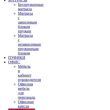
МАТРАСЫ
Беспружинные
матрасы
Матрасы
с
зависимым
блоком
пружин
Матрасы
с
независимым
пружинным
блоком
ПУФИКИ
ОФИС
Мебель
в
кабинет
руководителя
Офисная
мебель
для
персонала
Офисные
кресла