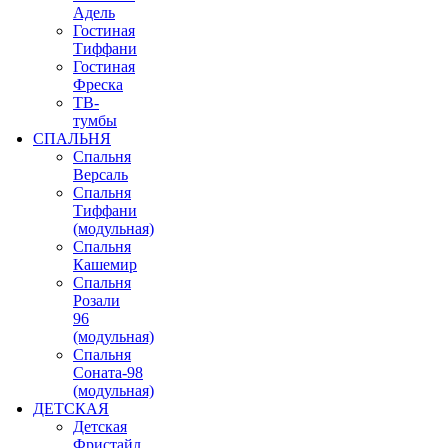
Адель
Гостиная
Тиффани
Гостиная
Фреска
ТВ-
тумбы
СПАЛЬНЯ
Спальня
Версаль
Спальня
Тиффани
(модульная)
Спальня
Кашемир
Спальня
Розали
96
(модульная)
Спальня
Соната-98
(модульная)
ДЕТСКАЯ
Детская
Фристайл