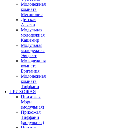
Молодежная
комната
Мегаполис
Детская
Аляска
Модульная
молодежная
Кашемир
Модульная
молодежная
Эверест
Молодежная
комната
Британия
Молодежная
комната
Тиффани
ПРИХОЖАЯ
Прихожая
Мэри
(модульная)
Прихожая
Тиффани
(модульная)
Прихожая