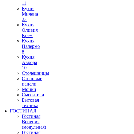
11
Кухня
Милана
23
Кухня
Оливия
Крем
Кухня
Палермо
8
Кухня
Аврора
10
Столешницы
Стеновые
панели
Мойки
Смесители
Бытовая
техника
ГОСТИНАЯ
Гостиная
Венеция
(модульная)
Гостиная