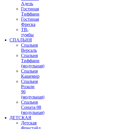
Адель
Гостиная
Тиффани
Гостиная
Фреска
ТВ-
тумбы
СПАЛЬНЯ
Спальня
Версаль
Спальня
Тиффани
(модульная)
Спальня
Кашемир
Спальня
Розали
96
(модульная)
Спальня
Соната-98
(модульная)
ДЕТСКАЯ
Детская
Фристайл