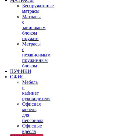
МАТРАСЫ
Беспружинные
матрасы
Матрасы
с
зависимым
блоком
пружин
Матрасы
с
независимым
пружинным
блоком
ПУФИКИ
ОФИС
Мебель
в
кабинет
руководителя
Офисная
мебель
для
персонала
Офисные
кресла