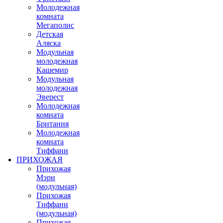
Молодежная
комната
Мегаполис
Детская
Аляска
Модульная
молодежная
Кашемир
Модульная
молодежная
Эверест
Молодежная
комната
Британия
Молодежная
комната
Тиффани
ПРИХОЖАЯ
Прихожая
Мэри
(модульная)
Прихожая
Тиффани
(модульная)
Прихожая