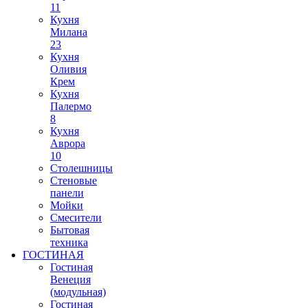
11
Кухня
Милана
23
Кухня
Оливия
Крем
Кухня
Палермо
8
Кухня
Аврора
10
Столешницы
Стеновые
панели
Мойки
Смесители
Бытовая
техника
ГОСТИНАЯ
Гостиная
Венеция
(модульная)
Гостиная