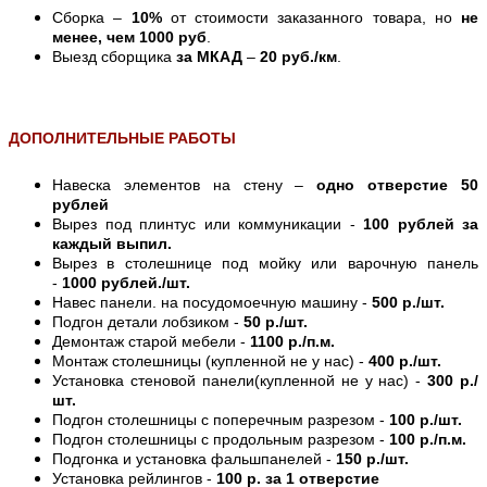
Сборка –
10%
от стоимости заказанного товара, но
не
менее, чем 1000 руб
.
Выезд сборщика
за МКАД
–
20 руб./км
.
ДОПОЛНИТЕЛЬНЫЕ РАБОТЫ
Навеска элементов на стену –
одно отверстие 50
рублей
Вырез под плинтус или коммуникации -
100 рублей за
каждый выпил.
Вырез в столешнице под мойку или варочную панель
-
1000 рублей./шт.
Навес панели. на посудомоечную машину -
500 р./шт.
Подгон детали лобзиком -
50 р./шт.
Демонтаж старой мебели -
1100 р./п.м.
Монтаж столешницы (купленной не у нас) -
400 р./шт.
Установка стеновой панели(купленной не у нас) -
300 р./
шт.
Подгон столешницы с поперечным разрезом -
100 р./шт.
Подгон столешницы с продольным разрезом -
100 р./п.м.
Подгонка и установка фальшпанелей -
150 р./шт.
Установка рейлингов -
100 р. за 1 отверстие