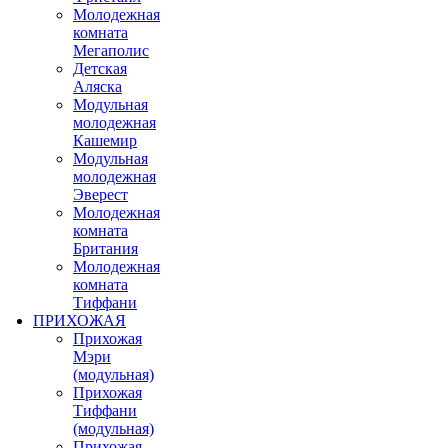
Молодежная
комната
Мегаполис
Детская
Аляска
Модульная
молодежная
Кашемир
Модульная
молодежная
Эверест
Молодежная
комната
Британия
Молодежная
комната
Тиффани
ПРИХОЖАЯ
Прихожая
Мэри
(модульная)
Прихожая
Тиффани
(модульная)
Прихожая