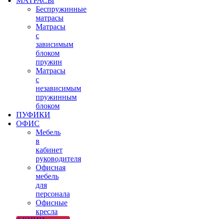
МАТРАСЫ
Беспружинные
матрасы
Матрасы
с
зависимым
блоком
пружин
Матрасы
с
независимым
пружинным
блоком
ПУФИКИ
ОФИС
Мебель
в
кабинет
руководителя
Офисная
мебель
для
персонала
Офисные
кресла