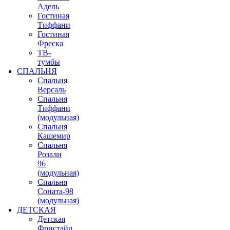
Адель
Гостиная
Тиффани
Гостиная
Фреска
ТВ-
тумбы
СПАЛЬНЯ
Спальня
Версаль
Спальня
Тиффани
(модульная)
Спальня
Кашемир
Спальня
Розали
96
(модульная)
Спальня
Соната-98
(модульная)
ДЕТСКАЯ
Детская
Фристайл