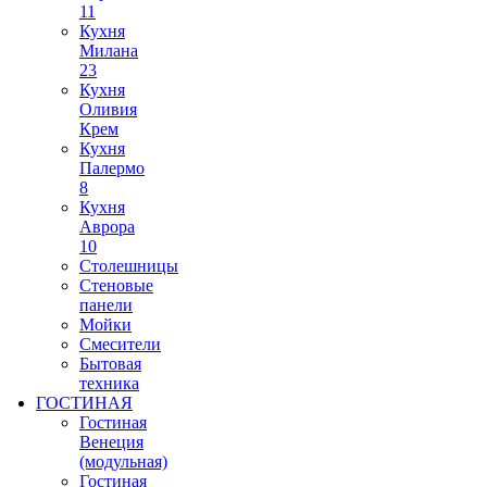
11
Кухня
Милана
23
Кухня
Оливия
Крем
Кухня
Палермо
8
Кухня
Аврора
10
Столешницы
Стеновые
панели
Мойки
Смесители
Бытовая
техника
ГОСТИНАЯ
Гостиная
Венеция
(модульная)
Гостиная