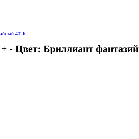
зийный 402К
 - Цвет: Бриллиант фантази