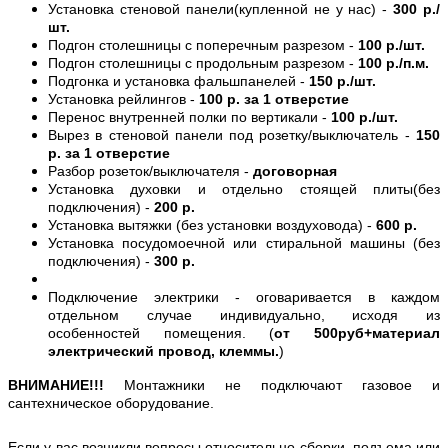
Установка стеновой панели(купленной не у нас) -
300 р./
шт.
Подгон столешницы с поперечным разрезом -
100 р./шт.
Подгон столешницы с продольным разрезом -
100 р./п.м.
Подгонка и установка фальшпанелей -
150 р./шт.
Установка рейлингов -
100 р. за 1 отверстие
Перенос внутренней полки по вертикали -
100 р./шт.
Вырез в стеновой панели под розетку/выключатель -
150
р. за 1 отверстие
Разбор розеток/выключателя -
договорная
Установка духовки и отдельно стоящей плиты(без
подключения) -
200 р.
Установка вытяжки (без установки воздуховода) -
600 р.
Установка посудомоечной или стиральной машины (без
подключения) -
300 р.
Подключение электрики - оговаривается в каждом
отдельном случае индивидуально, исходя из
особенностей помещения. (
от 500руб+материал
электрический провод, клеммы.
)
ВНИМАНИЕ!!!
Монтажники не подключают газовое и
сантехническое оборудование.
Если у вас возникли вопросы относительно сборки, подъема или