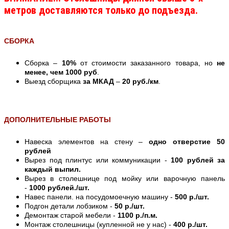
метров доставляются только до подъезда.
СБОРКА
Сборка –
10%
от стоимости заказанного товара, но
не
менее, чем 1000 руб
.
Выезд сборщика
за МКАД
–
20 руб./км
.
ДОПОЛНИТЕЛЬНЫЕ РАБОТЫ
Навеска элементов на стену –
одно отверстие 50
рублей
Вырез под плинтус или коммуникации -
100 рублей за
каждый выпил.
Вырез в столешнице под мойку или варочную панель
-
1000 рублей./шт.
Навес панели. на посудомоечную машину -
500 р./шт.
Подгон детали лобзиком -
50 р./шт.
Демонтаж старой мебели -
1100 р./п.м.
Монтаж столешницы (купленной не у нас) -
400 р./шт.