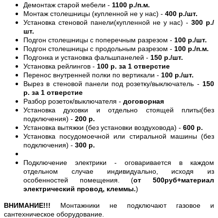
Демонтаж старой мебели -
1100 р./п.м.
Монтаж столешницы (купленной не у нас) -
400 р./шт.
Установка стеновой панели(купленной не у нас) -
300 р./
шт.
Подгон столешницы с поперечным разрезом -
100 р./шт.
Подгон столешницы с продольным разрезом -
100 р./п.м.
Подгонка и установка фальшпанелей -
150 р./шт.
Установка рейлингов -
100 р. за 1 отверстие
Перенос внутренней полки по вертикали -
100 р./шт.
Вырез в стеновой панели под розетку/выключатель -
150
р. за 1 отверстие
Разбор розеток/выключателя -
договорная
Установка духовки и отдельно стоящей плиты(без
подключения) -
200 р.
Установка вытяжки (без установки воздуховода) -
600 р.
Установка посудомоечной или стиральной машины (без
подключения) -
300 р.
Подключение электрики - оговаривается в каждом
отдельном случае индивидуально, исходя из
особенностей помещения. (
от 500руб+материал
электрический провод, клеммы.
)
ВНИМАНИЕ!!!
Монтажники не подключают газовое и
сантехническое оборудование.