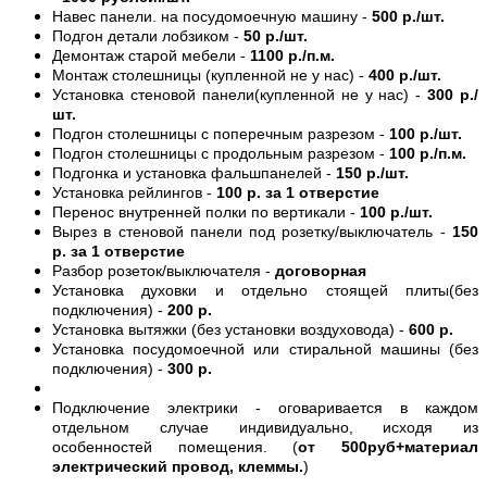
Навес панели. на посудомоечную машину -
500 р./шт.
Подгон детали лобзиком -
50 р./шт.
Демонтаж старой мебели -
1100 р./п.м.
Монтаж столешницы (купленной не у нас) -
400 р./шт.
Установка стеновой панели(купленной не у нас) -
300 р./
шт.
Подгон столешницы с поперечным разрезом -
100 р./шт.
Подгон столешницы с продольным разрезом -
100 р./п.м.
Подгонка и установка фальшпанелей -
150 р./шт.
Установка рейлингов -
100 р. за 1 отверстие
Перенос внутренней полки по вертикали -
100 р./шт.
Вырез в стеновой панели под розетку/выключатель -
150
р. за 1 отверстие
Разбор розеток/выключателя -
договорная
Установка духовки и отдельно стоящей плиты(без
подключения) -
200 р.
Установка вытяжки (без установки воздуховода) -
600 р.
Установка посудомоечной или стиральной машины (без
подключения) -
300 р.
Подключение электрики - оговаривается в каждом
отдельном случае индивидуально, исходя из
особенностей помещения. (
от 500руб+материал
электрический провод, клеммы.
)