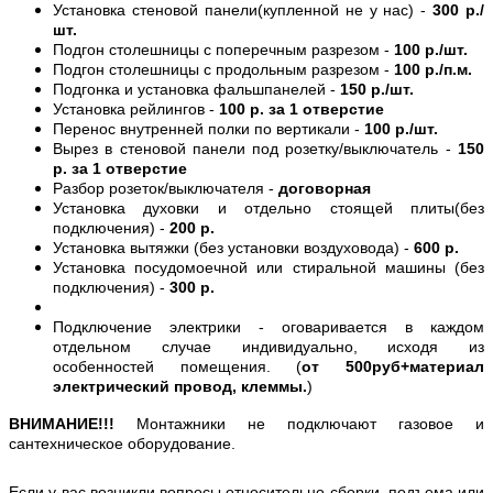
Установка стеновой панели(купленной не у нас) -
300 р./
шт.
Подгон столешницы с поперечным разрезом -
100 р./шт.
Подгон столешницы с продольным разрезом -
100 р./п.м.
Подгонка и установка фальшпанелей -
150 р./шт.
Установка рейлингов -
100 р. за 1 отверстие
Перенос внутренней полки по вертикали -
100 р./шт.
Вырез в стеновой панели под розетку/выключатель -
150
р. за 1 отверстие
Разбор розеток/выключателя -
договорная
Установка духовки и отдельно стоящей плиты(без
подключения) -
200 р.
Установка вытяжки (без установки воздуховода) -
600 р.
Установка посудомоечной или стиральной машины (без
подключения) -
300 р.
Подключение электрики - оговаривается в каждом
отдельном случае индивидуально, исходя из
особенностей помещения. (
от 500руб+материал
электрический провод, клеммы.
)
ВНИМАНИЕ!!!
Монтажники не подключают газовое и
сантехническое оборудование.
Если у вас возникли вопросы относительно сборки, подъема или