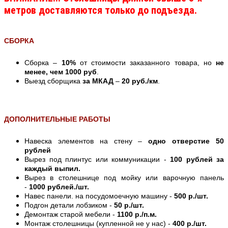
метров доставляются только до подъезда.
СБОРКА
Сборка –
10%
от стоимости заказанного товара, но
не
менее, чем 1000 руб
.
Выезд сборщика
за МКАД
–
20 руб./км
.
ДОПОЛНИТЕЛЬНЫЕ РАБОТЫ
Навеска элементов на стену –
одно отверстие 50
рублей
Вырез под плинтус или коммуникации -
100 рублей за
каждый выпил.
Вырез в столешнице под мойку или варочную панель
-
1000 рублей./шт.
Навес панели. на посудомоечную машину -
500 р./шт.
Подгон детали лобзиком -
50 р./шт.
Демонтаж старой мебели -
1100 р./п.м.
Монтаж столешницы (купленной не у нас) -
400 р./шт.