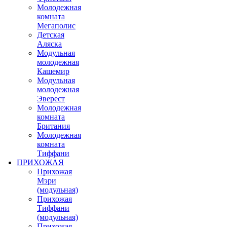
Молодежная
комната
Мегаполис
Детская
Аляска
Модульная
молодежная
Кашемир
Модульная
молодежная
Эверест
Молодежная
комната
Британия
Молодежная
комната
Тиффани
ПРИХОЖАЯ
Прихожая
Мэри
(модульная)
Прихожая
Тиффани
(модульная)
Прихожая