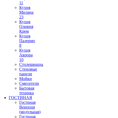
11
Кухня
Милана
23
Кухня
Оливия
Крем
Кухня
Палермо
8
Кухня
Аврора
10
Столешницы
Стеновые
панели
Мойки
Смесители
Бытовая
техника
ГОСТИНАЯ
Гостиная
Венеция
(модульная)
Гостиная