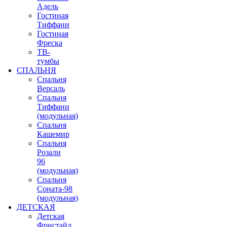
Адель
Гостиная
Тиффани
Гостиная
Фреска
ТВ-
тумбы
СПАЛЬНЯ
Спальня
Версаль
Спальня
Тиффани
(модульная)
Спальня
Кашемир
Спальня
Розали
96
(модульная)
Спальня
Соната-98
(модульная)
ДЕТСКАЯ
Детская
Фристайл