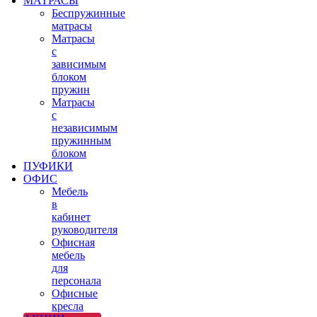
МАТРАСЫ
Беспружинные
матрасы
Матрасы
с
зависимым
блоком
пружин
Матрасы
с
независимым
пружинным
блоком
ПУФИКИ
ОФИС
Мебель
в
кабинет
руководителя
Офисная
мебель
для
персонала
Офисные
кресла