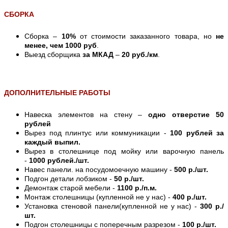
СБОРКА
Сборка –
10%
от стоимости заказанного товара, но
не
менее, чем 1000 руб
.
Выезд сборщика
за МКАД
–
20 руб./км
.
ДОПОЛНИТЕЛЬНЫЕ РАБОТЫ
Навеска элементов на стену –
одно отверстие 50
рублей
Вырез под плинтус или коммуникации -
100 рублей за
каждый выпил.
Вырез в столешнице под мойку или варочную панель
-
1000 рублей./шт.
Навес панели. на посудомоечную машину -
500 р./шт.
Подгон детали лобзиком -
50 р./шт.
Демонтаж старой мебели -
1100 р./п.м.
Монтаж столешницы (купленной не у нас) -
400 р./шт.
Установка стеновой панели(купленной не у нас) -
300 р./
шт.
Подгон столешницы с поперечным разрезом -
100 р./шт.