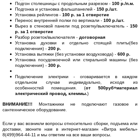
Подгон столешницы с продольным разрезом -
100 р./п.м.
Подгонка и установка фальшпанелей -
150 р./шт.
Установка рейлингов -
100 р. за 1 отверстие
Перенос внутренней полки по вертикали -
100 р./шт.
Вырез в стеновой панели под розетку/выключатель -
150
р. за 1 отверстие
Разбор розеток/выключателя -
договорная
Установка духовки и отдельно стоящей плиты(без
подключения) -
200 р.
Установка вытяжки (без установки воздуховода) -
600 р.
Установка посудомоечной или стиральной машины (без
подключения) -
300 р.
Подключение электрики - оговаривается в каждом
отдельном случае индивидуально, исходя из
особенностей помещения. (
от 500руб+материал
электрический провод, клеммы.
)
ВНИМАНИЕ!!!
Монтажники не подключают газовое и
сантехническое оборудование.
Если у вас возникли вопросы относительно сборки, подъема или
доставки, звоните нам в интернет-магазин «Витра мебель»
8(499)964-44-11 и мы ответим на все ваши вопросы.