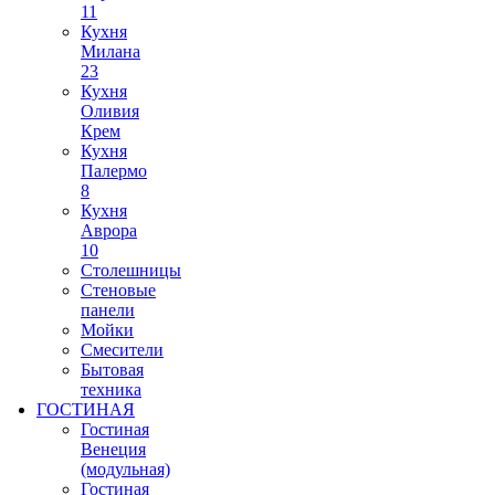
11
Кухня
Милана
23
Кухня
Оливия
Крем
Кухня
Палермо
8
Кухня
Аврора
10
Столешницы
Стеновые
панели
Мойки
Смесители
Бытовая
техника
ГОСТИНАЯ
Гостиная
Венеция
(модульная)
Гостиная