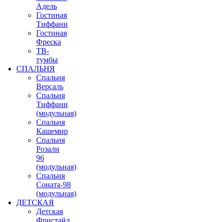
Адель
Гостиная
Тиффани
Гостиная
Фреска
ТВ-
тумбы
СПАЛЬНЯ
Спальня
Версаль
Спальня
Тиффани
(модульная)
Спальня
Кашемир
Спальня
Розали
96
(модульная)
Спальня
Соната-98
(модульная)
ДЕТСКАЯ
Детская
Фристайл