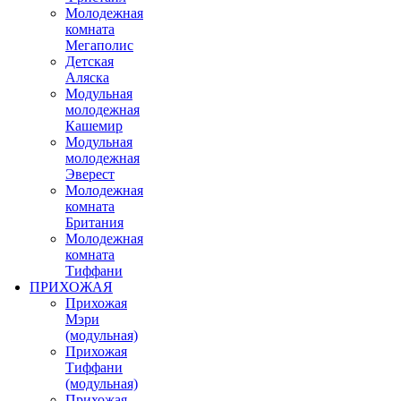
Молодежная
комната
Мегаполис
Детская
Аляска
Модульная
молодежная
Кашемир
Модульная
молодежная
Эверест
Молодежная
комната
Британия
Молодежная
комната
Тиффани
ПРИХОЖАЯ
Прихожая
Мэри
(модульная)
Прихожая
Тиффани
(модульная)
Прихожая