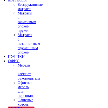
МАТРАСЫ
Беспружинные
матрасы
Матрасы
с
зависимым
блоком
пружин
Матрасы
с
независимым
пружинным
блоком
ПУФИКИ
ОФИС
Мебель
в
кабинет
руководителя
Офисная
мебель
для
персонала
Офисные
кресла