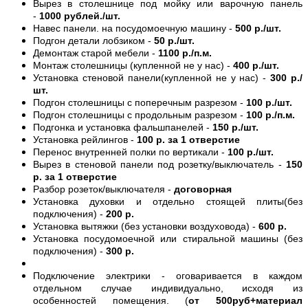
Вырез в столешнице под мойку или варочную панель
-
1000 рублей./шт.
Навес панели. на посудомоечную машину -
500 р./шт.
Подгон детали лобзиком -
50 р./шт.
Демонтаж старой мебели -
1100 р./п.м.
Монтаж столешницы (купленной не у нас) -
400 р./шт.
Установка стеновой панели(купленной не у нас) -
300 р./
шт.
Подгон столешницы с поперечным разрезом -
100 р./шт.
Подгон столешницы с продольным разрезом -
100 р./п.м.
Подгонка и установка фальшпанелей -
150 р./шт.
Установка рейлингов -
100 р. за 1 отверстие
Перенос внутренней полки по вертикали -
100 р./шт.
Вырез в стеновой панели под розетку/выключатель -
150
р. за 1 отверстие
Разбор розеток/выключателя -
договорная
Установка духовки и отдельно стоящей плиты(без
подключения) -
200 р.
Установка вытяжки (без установки воздуховода) -
600 р.
Установка посудомоечной или стиральной машины (без
подключения) -
300 р.
Подключение электрики - оговаривается в каждом
отдельном случае индивидуально, исходя из
особенностей помещения. (
от 500руб+материал