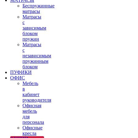
МАТРАСЫ
Беспружинные
матрасы
Матрасы
с
зависимым
блоком
пружин
Матрасы
с
независимым
пружинным
блоком
ПУФИКИ
ОФИС
Мебель
в
кабинет
руководителя
Офисная
мебель
для
персонала
Офисные
кресла