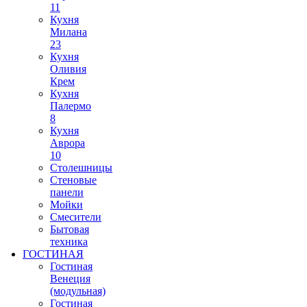
11
Кухня
Милана
23
Кухня
Оливия
Крем
Кухня
Палермо
8
Кухня
Аврора
10
Столешницы
Стеновые
панели
Мойки
Смесители
Бытовая
техника
ГОСТИНАЯ
Гостиная
Венеция
(модульная)
Гостиная