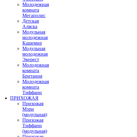
Молодежная
комната
Мегаполис
Детская
Аляска
Модульная
молодежная
Кашемир
Модульная
молодежная
Эверест
Молодежная
комната
Британия
Молодежная
комната
Тиффани
ПРИХОЖАЯ
Прихожая
Мэри
(модульная)
Прихожая
Тиффани
(модульная)
Прихожая