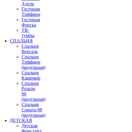
Адель
Гостиная
Тиффани
Гостиная
Фреска
ТВ-
тумбы
СПАЛЬНЯ
Спальня
Версаль
Спальня
Тиффани
(модульная)
Спальня
Кашемир
Спальня
Розали
96
(модульная)
Спальня
Соната-98
(модульная)
ДЕТСКАЯ
Детская
Фристайл