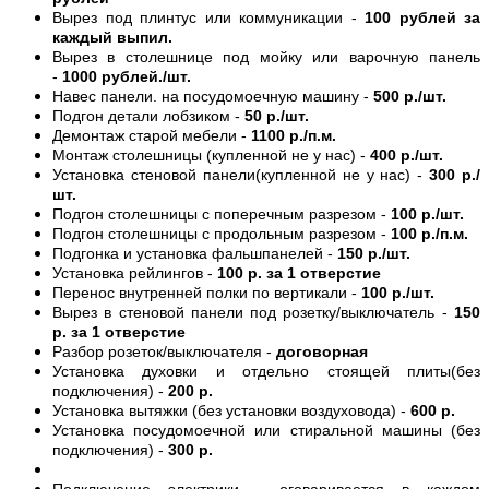
Вырез под плинтус или коммуникации -
100 рублей за
каждый выпил.
Вырез в столешнице под мойку или варочную панель
-
1000 рублей./шт.
Навес панели. на посудомоечную машину -
500 р./шт.
Подгон детали лобзиком -
50 р./шт.
Демонтаж старой мебели -
1100 р./п.м.
Монтаж столешницы (купленной не у нас) -
400 р./шт.
Установка стеновой панели(купленной не у нас) -
300 р./
шт.
Подгон столешницы с поперечным разрезом -
100 р./шт.
Подгон столешницы с продольным разрезом -
100 р./п.м.
Подгонка и установка фальшпанелей -
150 р./шт.
Установка рейлингов -
100 р. за 1 отверстие
Перенос внутренней полки по вертикали -
100 р./шт.
Вырез в стеновой панели под розетку/выключатель -
150
р. за 1 отверстие
Разбор розеток/выключателя -
договорная
Установка духовки и отдельно стоящей плиты(без
подключения) -
200 р.
Установка вытяжки (без установки воздуховода) -
600 р.
Установка посудомоечной или стиральной машины (без
подключения) -
300 р.
Подключение электрики - оговаривается в каждом