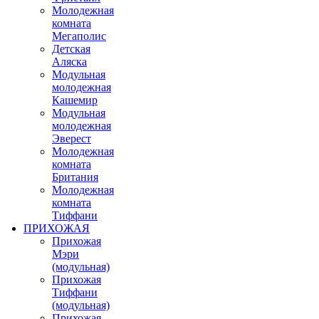
Молодежная
комната
Мегаполис
Детская
Аляска
Модульная
молодежная
Кашемир
Модульная
молодежная
Эверест
Молодежная
комната
Британия
Молодежная
комната
Тиффани
ПРИХОЖАЯ
Прихожая
Мэри
(модульная)
Прихожая
Тиффани
(модульная)
Прихожая