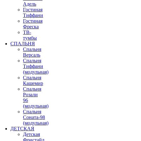
Адель
Гостиная
Тиффани
Гостиная
Фреска
ТВ-
тумбы
СПАЛЬНЯ
Спальня
Версаль
Спальня
Тиффани
(модульная)
Спальня
Кашемир
Спальня
Розали
96
(модульная)
Спальня
Соната-98
(модульная)
ДЕТСКАЯ
Детская
Фристайл