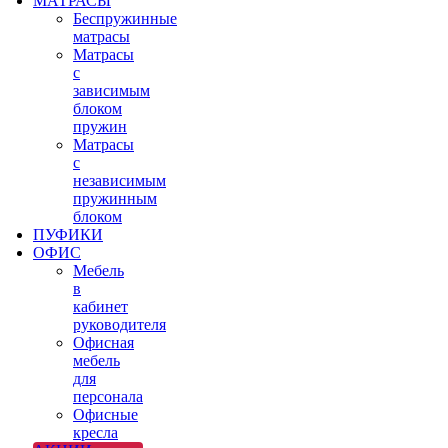
МАТРАСЫ
Беспружинные
матрасы
Матрасы
с
зависимым
блоком
пружин
Матрасы
с
независимым
пружинным
блоком
ПУФИКИ
ОФИС
Мебель
в
кабинет
руководителя
Офисная
мебель
для
персонала
Офисные
кресла