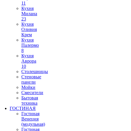
11
Кухня
Милана
23
Кухня
Оливия
Крем
Кухня
Палермо
8
Кухня
Аврора
10
Столешницы
Стеновые
панели
Мойки
Смесители
Бытовая
техника
ГОСТИНАЯ
Гостиная
Венеция
(модульная)
Гостиная