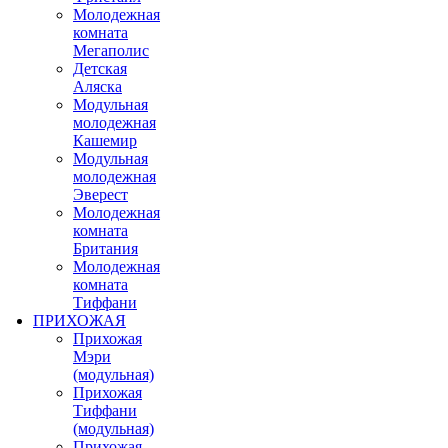
Молодежная
комната
Мегаполис
Детская
Аляска
Модульная
молодежная
Кашемир
Модульная
молодежная
Эверест
Молодежная
комната
Британия
Молодежная
комната
Тиффани
ПРИХОЖАЯ
Прихожая
Мэри
(модульная)
Прихожая
Тиффани
(модульная)
Прихожая