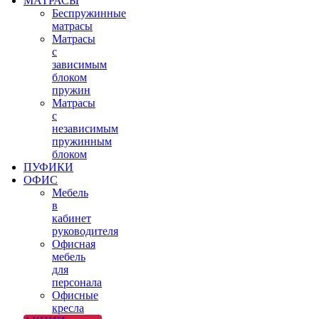
МАТРАСЫ
Беспружинные
матрасы
Матрасы
с
зависимым
блоком
пружин
Матрасы
с
независимым
пружинным
блоком
ПУФИКИ
ОФИС
Мебель
в
кабинет
руководителя
Офисная
мебель
для
персонала
Офисные
кресла