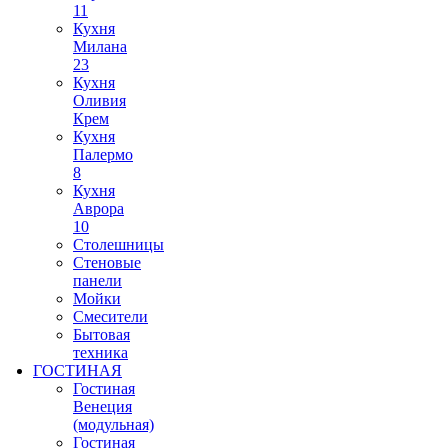
11
Кухня
Милана
23
Кухня
Оливия
Крем
Кухня
Палермо
8
Кухня
Аврора
10
Столешницы
Стеновые
панели
Мойки
Смесители
Бытовая
техника
ГОСТИНАЯ
Гостиная
Венеция
(модульная)
Гостиная