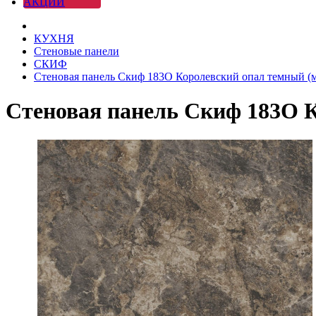
АКЦИИ
КУХНЯ
Стеновые панели
СКИФ
Стеновая панель Скиф 183О Королевский опал темный (ма
Стеновая панель Скиф 183О К