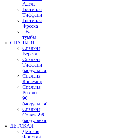
Адель
Гостиная
Тиффани
Гостиная
Фреска
ТВ-
тумбы
СПАЛЬНЯ
Спальня
Версаль
Спальня
Тиффани
(модульная)
Спальня
Кашемир
Спальня
Розали
96
(модульная)
Спальня
Соната-98
(модульная)
ДЕТСКАЯ
Детская
Фристайл