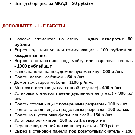
Выезд сборщика
за МКАД
–
20 руб./км
.
ДОПОЛНИТЕЛЬНЫЕ РАБОТЫ
Навеска элементов на стену –
одно отверстие 50
рублей
Вырез под плинтус или коммуникации -
100 рублей за
каждый выпил.
Вырез в столешнице под мойку или варочную панель
-
1000 рублей./шт.
Навес панели. на посудомоечную машину -
500 р./шт.
Подгон детали лобзиком -
50 р./шт.
Демонтаж старой мебели -
1100 р./п.м.
Монтаж столешницы (купленной не у нас) -
400 р./шт.
Установка стеновой панели(купленной не у нас) -
300 р./
шт.
Подгон столешницы с поперечным разрезом -
100 р./шт.
Подгон столешницы с продольным разрезом -
100 р./п.м.
Подгонка и установка фальшпанелей -
150 р./шт.
Установка рейлингов -
100 р. за 1 отверстие
Перенос внутренней полки по вертикали -
100 р./шт.
Вырез в стеновой панели под розетку/выключатель -
150