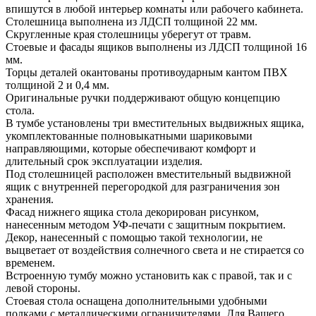
впишутся в любой интерьер комнаты или рабочего кабинета.
Столешница выполнена из ЛДСП толщиной 22 мм.
Скругленные края столешницы уберегут от травм.
Стоевые и фасады ящиков выполнены из ЛДСП толщиной 16
мм.
Торцы деталей окантованы противоударным кантом ПВХ
толщиной 2 и 0,4 мм.
Оригинальные ручки поддерживают общую концепцию
стола.
В тумбе установлены три вместительных выдвижных ящика,
укомплектованные полновыкатными шариковыми
направляющими, которые обеспечивают комфорт и
длительный срок эксплуатации изделия.
Под столешницей расположен вместительный выдвижной
ящик с внутренней перегородкой для разграничения зон
хранения.
Фасад нижнего ящика стола декорирован рисунком,
нанесенным методом УФ-печати с защитным покрытием.
Декор, нанесенный с помощью такой технологии, не
выцветает от воздействия солнечного света и не стирается со
временем.
Встроенную тумбу можно установить как с правой, так и с
левой стороны.
Стоевая стола оснащена дополнительными удобными
полками с металлическими ограничителями. Для Вашего