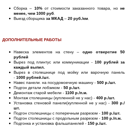
Сборка –
10%
от стоимости заказанного товара, но
не
менее, чем 1000 руб
.
Выезд сборщика
за МКАД
–
20 руб./км
.
ДОПОЛНИТЕЛЬНЫЕ РАБОТЫ
Навеска элементов на стену –
одно отверстие 50
рублей
Вырез под плинтус или коммуникации -
100 рублей за
каждый выпил.
Вырез в столешнице под мойку или варочную панель
-
1000 рублей./шт.
Навес панели. на посудомоечную машину -
500 р./шт.
Подгон детали лобзиком -
50 р./шт.
Демонтаж старой мебели -
1100 р./п.м.
Монтаж столешницы (купленной не у нас) -
400 р./шт.
Установка стеновой панели(купленной не у нас) -
300 р./
шт.
Подгон столешницы с поперечным разрезом -
100 р./шт.
Подгон столешницы с продольным разрезом -
100 р./п.м.
Подгонка и установка фальшпанелей -
150 р./шт.