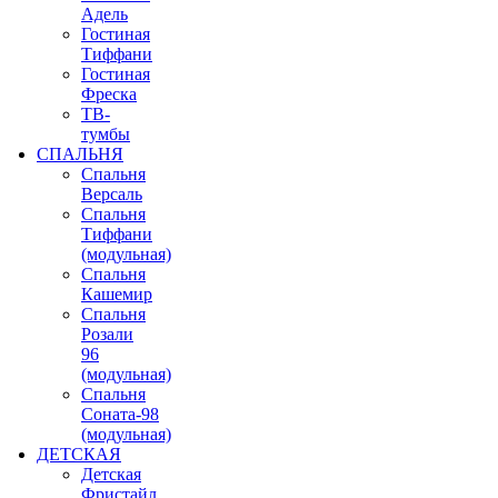
Адель
Гостиная
Тиффани
Гостиная
Фреска
ТВ-
тумбы
СПАЛЬНЯ
Спальня
Версаль
Спальня
Тиффани
(модульная)
Спальня
Кашемир
Спальня
Розали
96
(модульная)
Спальня
Соната-98
(модульная)
ДЕТСКАЯ
Детская
Фристайл