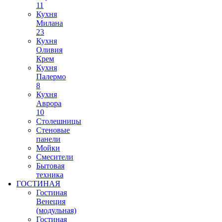
11
Кухня
Милана
23
Кухня
Оливия
Крем
Кухня
Палермо
8
Кухня
Аврора
10
Столешницы
Стеновые
панели
Мойки
Смесители
Бытовая
техника
ГОСТИНАЯ
Гостиная
Венеция
(модульная)
Гостиная