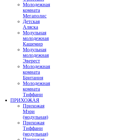
Молодежная
комната
Мегаполис
Детская
Аляска
Модульная
молодежная
Кашемир
Модульная
молодежная
Эверест
Молодежная
комната
Британия
Молодежная
комната
Тиффани
ПРИХОЖАЯ
Прихожая
Мэри
(модульная)
Прихожая
Тиффани
(модульная)
Прихожая