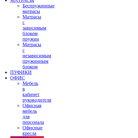
МАТРАСЫ
Беспружинные
матрасы
Матрасы
с
зависимым
блоком
пружин
Матрасы
с
независимым
пружинным
блоком
ПУФИКИ
ОФИС
Мебель
в
кабинет
руководителя
Офисная
мебель
для
персонала
Офисные
кресла