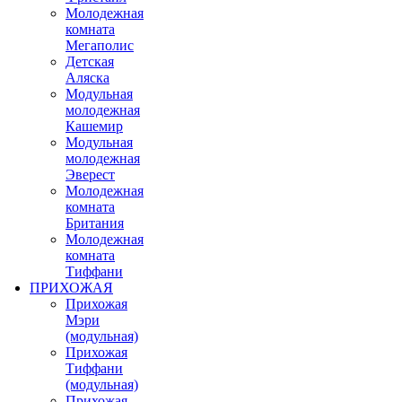
Молодежная
комната
Мегаполис
Детская
Аляска
Модульная
молодежная
Кашемир
Модульная
молодежная
Эверест
Молодежная
комната
Британия
Молодежная
комната
Тиффани
ПРИХОЖАЯ
Прихожая
Мэри
(модульная)
Прихожая
Тиффани
(модульная)
Прихожая