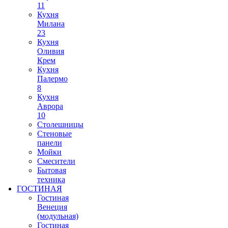
11
Кухня
Милана
23
Кухня
Оливия
Крем
Кухня
Палермо
8
Кухня
Аврора
10
Столешницы
Стеновые
панели
Мойки
Смесители
Бытовая
техника
ГОСТИНАЯ
Гостиная
Венеция
(модульная)
Гостиная