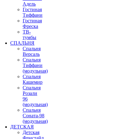
Адель
Гостиная
Тиффани
Гостиная
Фреска
ТВ-
тумбы
СПАЛЬНЯ
Спальня
Версаль
Спальня
Тиффани
(модульная)
Спальня
Кашемир
Спальня
Розали
96
(модульная)
Спальня
Соната-98
(модульная)
ДЕТСКАЯ
Детская
Фристайл