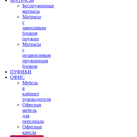
МАТРАСЫ
Беспружинные
матрасы
Матрасы
с
зависимым
блоком
пружин
Матрасы
с
независимым
пружинным
блоком
ПУФИКИ
ОФИС
Мебель
в
кабинет
руководителя
Офисная
мебель
для
персонала
Офисные
кресла