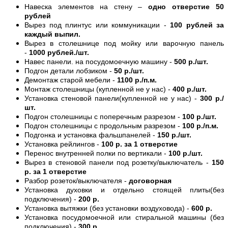
Навеска элементов на стену –
одно отверстие 50
рублей
Вырез под плинтус или коммуникации -
100 рублей за
каждый выпил.
Вырез в столешнице под мойку или варочную панель
-
1000 рублей./шт.
Навес панели. на посудомоечную машину -
500 р./шт.
Подгон детали лобзиком -
50 р./шт.
Демонтаж старой мебели -
1100 р./п.м.
Монтаж столешницы (купленной не у нас) -
400 р./шт.
Установка стеновой панели(купленной не у нас) -
300 р./
шт.
Подгон столешницы с поперечным разрезом -
100 р./шт.
Подгон столешницы с продольным разрезом -
100 р./п.м.
Подгонка и установка фальшпанелей -
150 р./шт.
Установка рейлингов -
100 р. за 1 отверстие
Перенос внутренней полки по вертикали -
100 р./шт.
Вырез в стеновой панели под розетку/выключатель -
150
р. за 1 отверстие
Разбор розеток/выключателя -
договорная
Установка духовки и отдельно стоящей плиты(без
подключения) -
200 р.
Установка вытяжки (без установки воздуховода) -
600 р.
Установка посудомоечной или стиральной машины (без
подключения) -
300 р.