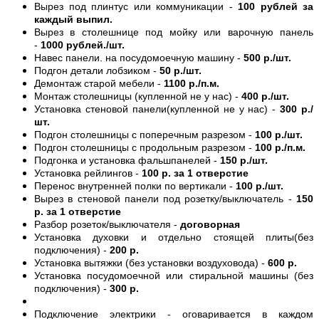
Вырез под плинтус или коммуникации -
100 рублей за
каждый выпил.
Вырез в столешнице под мойку или варочную панель
-
1000 рублей./шт.
Навес панели. на посудомоечную машину -
500 р./шт.
Подгон детали лобзиком -
50 р./шт.
Демонтаж старой мебели -
1100 р./п.м.
Монтаж столешницы (купленной не у нас) -
400 р./шт.
Установка стеновой панели(купленной не у нас) -
300 р./
шт.
Подгон столешницы с поперечным разрезом -
100 р./шт.
Подгон столешницы с продольным разрезом -
100 р./п.м.
Подгонка и установка фальшпанелей -
150 р./шт.
Установка рейлингов -
100 р. за 1 отверстие
Перенос внутренней полки по вертикали -
100 р./шт.
Вырез в стеновой панели под розетку/выключатель -
150
р. за 1 отверстие
Разбор розеток/выключателя -
договорная
Установка духовки и отдельно стоящей плиты(без
подключения) -
200 р.
Установка вытяжки (без установки воздуховода) -
600 р.
Установка посудомоечной или стиральной машины (без
подключения) -
300 р.
Подключение электрики - оговаривается в каждом