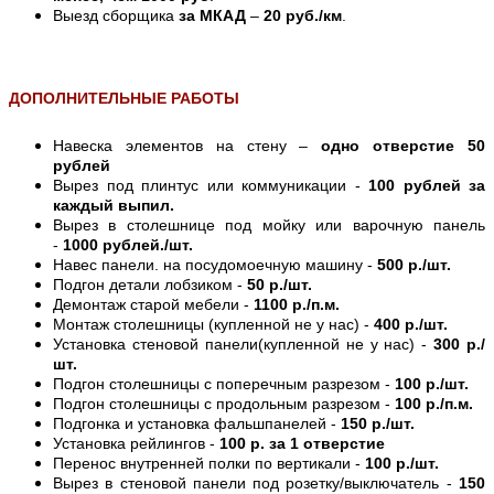
Выезд сборщика
за МКАД
–
20 руб./км
.
ДОПОЛНИТЕЛЬНЫЕ РАБОТЫ
Навеска элементов на стену –
одно отверстие 50
рублей
Вырез под плинтус или коммуникации -
100 рублей за
каждый выпил.
Вырез в столешнице под мойку или варочную панель
-
1000 рублей./шт.
Навес панели. на посудомоечную машину -
500 р./шт.
Подгон детали лобзиком -
50 р./шт.
Демонтаж старой мебели -
1100 р./п.м.
Монтаж столешницы (купленной не у нас) -
400 р./шт.
Установка стеновой панели(купленной не у нас) -
300 р./
шт.
Подгон столешницы с поперечным разрезом -
100 р./шт.
Подгон столешницы с продольным разрезом -
100 р./п.м.
Подгонка и установка фальшпанелей -
150 р./шт.
Установка рейлингов -
100 р. за 1 отверстие
Перенос внутренней полки по вертикали -
100 р./шт.
Вырез в стеновой панели под розетку/выключатель -
150