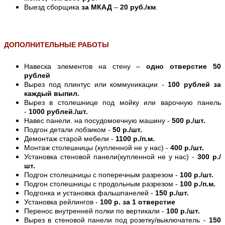
Выезд сборщика
за МКАД
–
20 руб./км
.
ДОПОЛНИТЕЛЬНЫЕ РАБОТЫ
Навеска элементов на стену –
одно отверстие 50
рублей
Вырез под плинтус или коммуникации -
100 рублей за
каждый выпил.
Вырез в столешнице под мойку или варочную панель
-
1000 рублей./шт.
Навес панели. на посудомоечную машину -
500 р./шт.
Подгон детали лобзиком -
50 р./шт.
Демонтаж старой мебели -
1100 р./п.м.
Монтаж столешницы (купленной не у нас) -
400 р./шт.
Установка стеновой панели(купленной не у нас) -
300 р./
шт.
Подгон столешницы с поперечным разрезом -
100 р./шт.
Подгон столешницы с продольным разрезом -
100 р./п.м.
Подгонка и установка фальшпанелей -
150 р./шт.
Установка рейлингов -
100 р. за 1 отверстие
Перенос внутренней полки по вертикали -
100 р./шт.
Вырез в стеновой панели под розетку/выключатель -
150