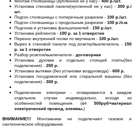
Монтаж столешницы (купленной не у нас) -
400 р./шт.
Установка стеновой панели(купленной не у нас) -
300 р./
шт.
Подгон столешницы с поперечным разрезом -
100 р./шт.
Подгон столешницы с продольным разрезом -
100 р./п.м.
Подгонка и установка фальшпанелей -
150 р./шт.
Установка рейлингов -
100 р. за 1 отверстие
Перенос внутренней полки по вертикали -
100 р./шт.
Вырез в стеновой панели под розетку/выключатель -
150
р. за 1 отверстие
Разбор розеток/выключателя -
договорная
Установка духовки и отдельно стоящей плиты(без
подключения) -
200 р.
Установка вытяжки (без установки воздуховода) -
600 р.
Установка посудомоечной или стиральной машины (без
подключения) -
300 р.
Подключение электрики - оговаривается в каждом
отдельном случае индивидуально, исходя из
особенностей помещения. (
от 500руб+материал
электрический провод, клеммы.
)
ВНИМАНИЕ!!!
Монтажники не подключают газовое и
сантехническое оборудование.