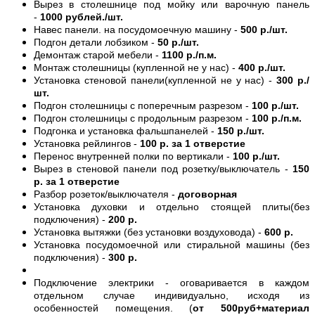
Вырез в столешнице под мойку или варочную панель
-
1000 рублей./шт.
Навес панели. на посудомоечную машину -
500 р./шт.
Подгон детали лобзиком -
50 р./шт.
Демонтаж старой мебели -
1100 р./п.м.
Монтаж столешницы (купленной не у нас) -
400 р./шт.
Установка стеновой панели(купленной не у нас) -
300 р./
шт.
Подгон столешницы с поперечным разрезом -
100 р./шт.
Подгон столешницы с продольным разрезом -
100 р./п.м.
Подгонка и установка фальшпанелей -
150 р./шт.
Установка рейлингов -
100 р. за 1 отверстие
Перенос внутренней полки по вертикали -
100 р./шт.
Вырез в стеновой панели под розетку/выключатель -
150
р. за 1 отверстие
Разбор розеток/выключателя -
договорная
Установка духовки и отдельно стоящей плиты(без
подключения) -
200 р.
Установка вытяжки (без установки воздуховода) -
600 р.
Установка посудомоечной или стиральной машины (без
подключения) -
300 р.
Подключение электрики - оговаривается в каждом
отдельном случае индивидуально, исходя из
особенностей помещения. (
от 500руб+материал