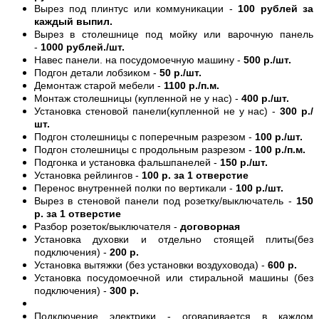
Вырез под плинтус или коммуникации -
100 рублей за
каждый выпил.
Вырез в столешнице под мойку или варочную панель
-
1000 рублей./шт.
Навес панели. на посудомоечную машину -
500 р./шт.
Подгон детали лобзиком -
50 р./шт.
Демонтаж старой мебели -
1100 р./п.м.
Монтаж столешницы (купленной не у нас) -
400 р./шт.
Установка стеновой панели(купленной не у нас) -
300 р./
шт.
Подгон столешницы с поперечным разрезом -
100 р./шт.
Подгон столешницы с продольным разрезом -
100 р./п.м.
Подгонка и установка фальшпанелей -
150 р./шт.
Установка рейлингов -
100 р. за 1 отверстие
Перенос внутренней полки по вертикали -
100 р./шт.
Вырез в стеновой панели под розетку/выключатель -
150
р. за 1 отверстие
Разбор розеток/выключателя -
договорная
Установка духовки и отдельно стоящей плиты(без
подключения) -
200 р.
Установка вытяжки (без установки воздуховода) -
600 р.
Установка посудомоечной или стиральной машины (без
подключения) -
300 р.
Подключение электрики - оговаривается в каждом