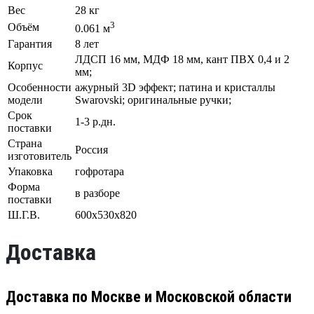
Вес
28 кг
3
Объём
0.061 м
Гарантия
8 лет
ЛДСП 16 мм, МДФ 18 мм, кант ПВХ 0,4 и 2
Корпус
мм;
Особенности
ажурный 3D эффект; патина и кристаллы
модели
Swarovski; оригинальные ручки;
Срок
1-3 р.дн.
поставки
Страна
Россия
изготовитель
Упаковка
гофротара
Форма
в разборе
поставки
Ш.Г.В.
600х530х820
Доставка
Доставка по Москве и Московской области