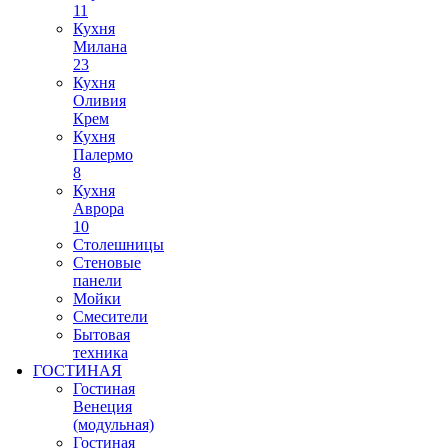
11
Кухня
Милана
23
Кухня
Оливия
Крем
Кухня
Палермо
8
Кухня
Аврора
10
Столешницы
Стеновые
панели
Мойки
Смесители
Бытовая
техника
ГОСТИНАЯ
Гостиная
Венеция
(модульная)
Гостиная