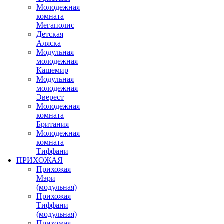
Молодежная
комната
Мегаполис
Детская
Аляска
Модульная
молодежная
Кашемир
Модульная
молодежная
Эверест
Молодежная
комната
Британия
Молодежная
комната
Тиффани
ПРИХОЖАЯ
Прихожая
Мэри
(модульная)
Прихожая
Тиффани
(модульная)
Прихожая