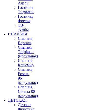
Адель
Гостиная
Тиффани
Гостиная
Фреска
ТВ-
тумбы
СПАЛЬНЯ
Спальня
Версаль
Спальня
Тиффани
(модульная)
Спальня
Кашемир
Спальня
Розали
96
(модульная)
Спальня
Соната-98
(модульная)
ДЕТСКАЯ
Детская
Фристайл