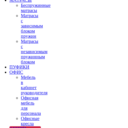
МАТРАСЫ
Беспружинные
матрасы
Матрасы
с
зависимым
блоком
пружин
Матрасы
с
независимым
пружинным
блоком
ПУФИКИ
ОФИС
Мебель
в
кабинет
руководителя
Офисная
мебель
для
персонала
Офисные
кресла