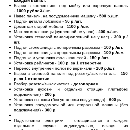
каждый выпил.
Вырез в столешнице под мойку или варочную панель
-
1000 рублей./шт.
Навес панели. на посудомоечную машину -
500 р./шт.
Подгон детали лобзиком -
50 р./шт.
Демонтаж старой мебели -
1100 р./п.м.
Монтаж столешницы (купленной не у нас) -
400 р./шт.
Установка стеновой панели(купленной не у нас) -
300 р./
шт.
Подгон столешницы с поперечным разрезом -
100 р./шт.
Подгон столешницы с продольным разрезом -
100 р./п.м.
Подгонка и установка фальшпанелей -
150 р./шт.
Установка рейлингов -
100 р. за 1 отверстие
Перенос внутренней полки по вертикали -
100 р./шт.
Вырез в стеновой панели под розетку/выключатель -
150
р. за 1 отверстие
Разбор розеток/выключателя -
договорная
Установка духовки и отдельно стоящей плиты(без
подключения) -
200 р.
Установка вытяжки (без установки воздуховода) -
600 р.
Установка посудомоечной или стиральной машины (без
подключения) -
300 р.
Подключение электрики - оговаривается в каждом
отдельном случае индивидуально, исходя из