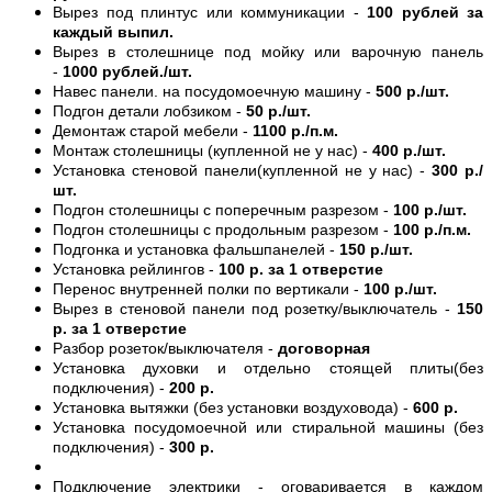
Вырез под плинтус или коммуникации -
100 рублей за
каждый выпил.
Вырез в столешнице под мойку или варочную панель
-
1000 рублей./шт.
Навес панели. на посудомоечную машину -
500 р./шт.
Подгон детали лобзиком -
50 р./шт.
Демонтаж старой мебели -
1100 р./п.м.
Монтаж столешницы (купленной не у нас) -
400 р./шт.
Установка стеновой панели(купленной не у нас) -
300 р./
шт.
Подгон столешницы с поперечным разрезом -
100 р./шт.
Подгон столешницы с продольным разрезом -
100 р./п.м.
Подгонка и установка фальшпанелей -
150 р./шт.
Установка рейлингов -
100 р. за 1 отверстие
Перенос внутренней полки по вертикали -
100 р./шт.
Вырез в стеновой панели под розетку/выключатель -
150
р. за 1 отверстие
Разбор розеток/выключателя -
договорная
Установка духовки и отдельно стоящей плиты(без
подключения) -
200 р.
Установка вытяжки (без установки воздуховода) -
600 р.
Установка посудомоечной или стиральной машины (без
подключения) -
300 р.
Подключение электрики - оговаривается в каждом