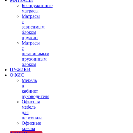
МАТРАСЫ
Беспружинные
матрасы
Матрасы
с
зависимым
блоком
пружин
Матрасы
с
независимым
пружинным
блоком
ПУФИКИ
ОФИС
Мебель
в
кабинет
руководителя
Офисная
мебель
для
персонала
Офисные
кресла