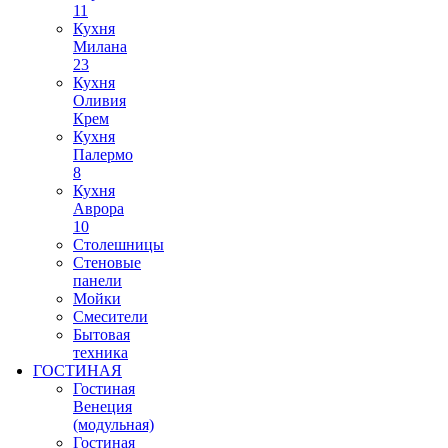
11
Кухня
Милана
23
Кухня
Оливия
Крем
Кухня
Палермо
8
Кухня
Аврора
10
Столешницы
Стеновые
панели
Мойки
Смесители
Бытовая
техника
ГОСТИНАЯ
Гостиная
Венеция
(модульная)
Гостиная