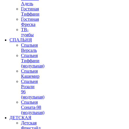
Адель
Гостиная
Тиффани
Гостиная
Фреска
ТВ-
тумбы
СПАЛЬНЯ
Спальня
Версаль
Спальня
Тиффани
(модульная)
Спальня
Кашемир
Спальня
Розали
96
(модульная)
Спальня
Соната-98
(модульная)
ДЕТСКАЯ
Детская
Фристайл