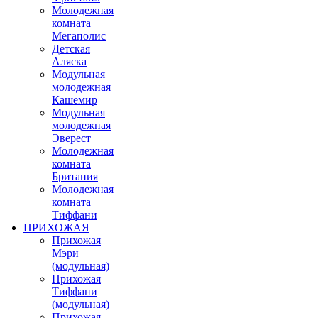
Молодежная
комната
Мегаполис
Детская
Аляска
Модульная
молодежная
Кашемир
Модульная
молодежная
Эверест
Молодежная
комната
Британия
Молодежная
комната
Тиффани
ПРИХОЖАЯ
Прихожая
Мэри
(модульная)
Прихожая
Тиффани
(модульная)
Прихожая