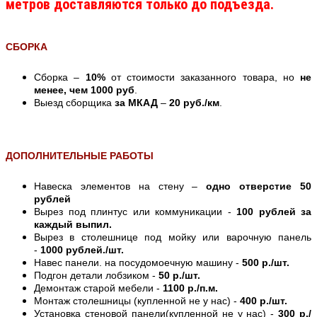
метров доставляются только до подъезда.
СБОРКА
Сборка –
10%
от стоимости заказанного товара, но
не
менее, чем 1000 руб
.
Выезд сборщика
за МКАД
–
20 руб./км
.
ДОПОЛНИТЕЛЬНЫЕ РАБОТЫ
Навеска элементов на стену –
одно отверстие 50
рублей
Вырез под плинтус или коммуникации -
100 рублей за
каждый выпил.
Вырез в столешнице под мойку или варочную панель
-
1000 рублей./шт.
Навес панели. на посудомоечную машину -
500 р./шт.
Подгон детали лобзиком -
50 р./шт.
Демонтаж старой мебели -
1100 р./п.м.
Монтаж столешницы (купленной не у нас) -
400 р./шт.
Установка стеновой панели(купленной не у нас) -
300 р./