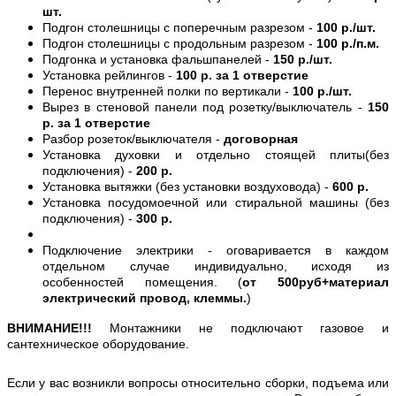
шт.
Подгон столешницы с поперечным разрезом -
100 р./шт.
Подгон столешницы с продольным разрезом -
100 р./п.м.
Подгонка и установка фальшпанелей -
150 р./шт.
Установка рейлингов -
100 р. за 1 отверстие
Перенос внутренней полки по вертикали -
100 р./шт.
Вырез в стеновой панели под розетку/выключатель -
150
р. за 1 отверстие
Разбор розеток/выключателя -
договорная
Установка духовки и отдельно стоящей плиты(без
подключения) -
200 р.
Установка вытяжки (без установки воздуховода) -
600 р.
Установка посудомоечной или стиральной машины (без
подключения) -
300 р.
Подключение электрики - оговаривается в каждом
отдельном случае индивидуально, исходя из
особенностей помещения. (
от 500руб+материал
электрический провод, клеммы.
)
ВНИМАНИЕ!!!
Монтажники не подключают газовое и
сантехническое оборудование.
Если у вас возникли вопросы относительно сборки, подъема или