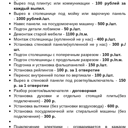
Вырез под плинтус или коммуникации -
100 рублей за
каждый выпил.
Вырез в столешнице под мойку или варочную панель
-
1000 рублей./шт.
Навес панели. на посудомоечную машину -
500 р./шт.
Подгон детали лобзиком -
50 р./шт.
Демонтаж старой мебели -
1100 р./п.м.
Монтаж столешницы (купленной не у нас) -
400 р./шт.
Установка стеновой панели(купленной не у нас) -
300 р./
шт.
Подгон столешницы с поперечным разрезом -
100 р./шт.
Подгон столешницы с продольным разрезом -
100 р./п.м.
Подгонка и установка фальшпанелей -
150 р./шт.
Установка рейлингов -
100 р. за 1 отверстие
Перенос внутренней полки по вертикали -
100 р./шт.
Вырез в стеновой панели под розетку/выключатель -
150
р. за 1 отверстие
Разбор розеток/выключателя -
договорная
Установка духовки и отдельно стоящей плиты(без
подключения) -
200 р.
Установка вытяжки (без установки воздуховода) -
600 р.
Установка посудомоечной или стиральной машины (без
подключения) -
300 р.
Подключение электрики - оговаривается в каждом