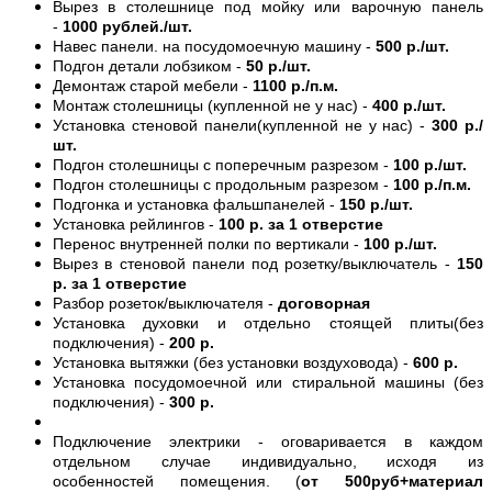
Вырез в столешнице под мойку или варочную панель
-
1000 рублей./шт.
Навес панели. на посудомоечную машину -
500 р./шт.
Подгон детали лобзиком -
50 р./шт.
Демонтаж старой мебели -
1100 р./п.м.
Монтаж столешницы (купленной не у нас) -
400 р./шт.
Установка стеновой панели(купленной не у нас) -
300 р./
шт.
Подгон столешницы с поперечным разрезом -
100 р./шт.
Подгон столешницы с продольным разрезом -
100 р./п.м.
Подгонка и установка фальшпанелей -
150 р./шт.
Установка рейлингов -
100 р. за 1 отверстие
Перенос внутренней полки по вертикали -
100 р./шт.
Вырез в стеновой панели под розетку/выключатель -
150
р. за 1 отверстие
Разбор розеток/выключателя -
договорная
Установка духовки и отдельно стоящей плиты(без
подключения) -
200 р.
Установка вытяжки (без установки воздуховода) -
600 р.
Установка посудомоечной или стиральной машины (без
подключения) -
300 р.
Подключение электрики - оговаривается в каждом
отдельном случае индивидуально, исходя из
особенностей помещения. (
от 500руб+материал